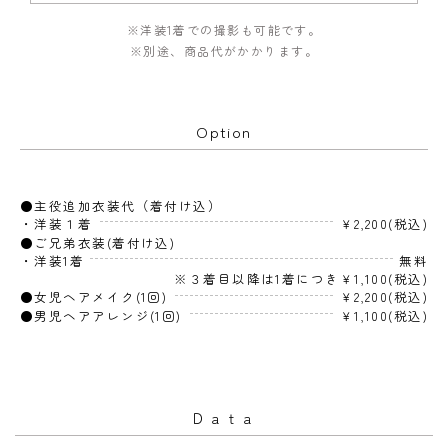
※洋装1着での撮影も可能です。
※別途、商品代がかかります。
Option
●主役追加衣装代（着付け込）
・洋装１着
￥2,200(税込)
●ご兄弟衣装(着付け込)
・洋装1着
無料
※３着目以降は1着につき￥1,100(税込)
●女児ヘアメイク(1回)
￥2,200(税込)
●男児ヘアアレンジ(1回)
￥1,100(税込)
Ｄａｔａ